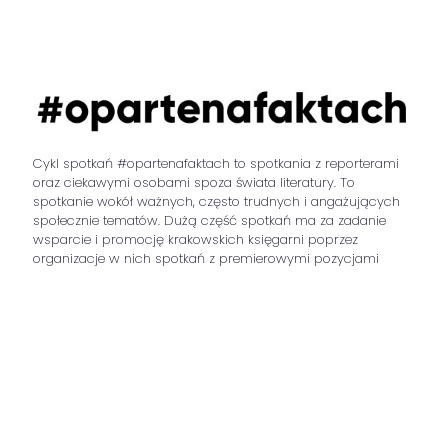
Cykl spotkań #opartenafaktach to spotkania z reporterami
oraz ciekawymi osobami spoza świata literatury. To
spotkanie wokół ważnych, często trudnych i angażujących
społecznie tematów. Dużą część spotkań ma za zadanie
wsparcie i promocję krakowskich księgarni poprzez
organizacje w nich spotkań z premierowymi pozycjami
literatury faktu.
#opartenafaktach to tematy poruszające aktualne sytuacje i
problemy, to wykluczenia społeczne i najnowsze reportaże.
Zero fikcji.
Spotkania odbywają się w ramach wsparcia Urzędu Miasta
Krakowa.